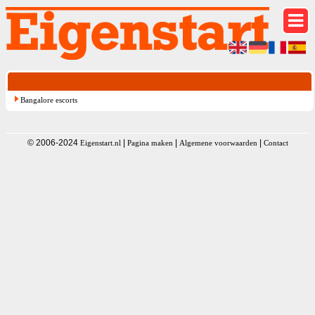
Bangalore escorts
© 2006-2024
|
|
|
Eigenstart.nl
Pagina maken
Algemene voorwaarden
Contact